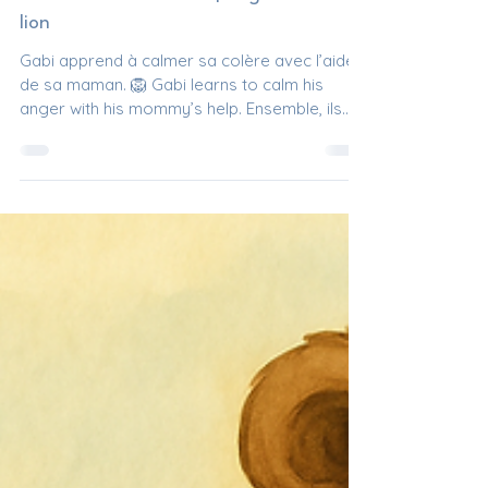
9 août 2025
1 min de lecture
La colère: Gabi le lion | Anger: Gabi the
lion
Gabi apprend à calmer sa colère avec l’aide
de sa maman. 🦁 Gabi learns to calm his
anger with his mommy’s help. Ensemble, ils
transforment la tempête en douceur. 💛
Together, they turn the storm into calm.