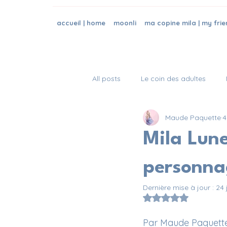
accueil | home
moonli
ma copine mila | my frie
All posts
Le coin des adultes
Maude Paquette
4
Mila Lune
personna
Dernière mise à jour :
24 
Noté NaN étoiles s
Par Maude Paquett