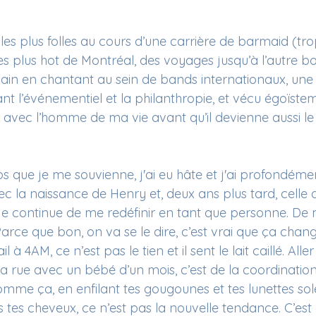
s les plus folles au cours d’une carrière de barmaid (tr
es plus hot de Montréal, des voyages jusqu’à l’autre bo
n en chantant au sein de bands internationaux, une 
nt l’événementiel et la philanthropie, et vécu égoïste
 avec l’homme de ma vie avant qu’il devienne aussi l
 que je me souvienne, j'ai eu hâte et j'ai profondémen
 la naissance de Henry et, deux ans plus tard, celle d
t je continue de me redéfinir en tant que personne. De
arce que bon, on va se le dire, c’est vrai que ça chang
à 4AM, ce n’est pas le tien et il sent le lait caillé. Alle
la rue avec un bébé d’un mois, c’est de la coordinatio
mme ça, en enfilant tes gougounes et tes lunettes sole
ns tes cheveux, ce n’est pas la nouvelle tendance. C’est 