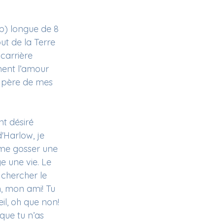
op) longue de 8 
ut de la Terre 
carrière 
ment l’amour 
e père de mes 
t désiré 
'Harlow, je 
 me gosser une 
e une vie. Le 
r chercher le 
n, mon ami! Tu 
il, oh que non! 
que tu n’as 