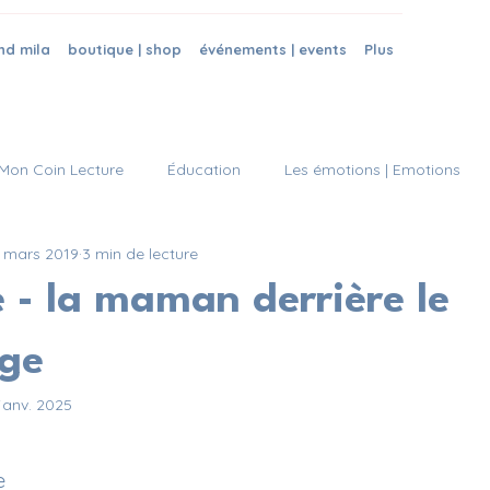
nd mila
boutique | shop
événements | events
Plus
Mon Coin Lecture
Éducation
Les émotions | Emotions
 mars 2019
3 min de lecture
 - la maman derrière le
ge
janv. 2025
ur 5.
e