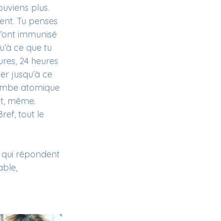
uviens plus. 
sent. Tu penses 
t’ont immunisé 
u’à ce que tu 
res, 24 heures 
er jusqu’à ce 
 bombe atomique 
et, même. 
ef, tout le 
 qui répondent 
able, 