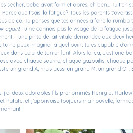
es sécher, bébé avait faim et après, eh ben… Tu t’en so
. Parce que t’sais, la fatigue? Tous les parents t’avertis
sus de ça. Tu penses que tes années à faire la rumba 
nk again
! Tu ne connais pas le visage de la fatigue jusq
ement – une pinte de lait vitale demandée aux deux heu
tu ne peux imaginer à quel point tu es capable d’aim
yeux dans celui de ton enfant. Alors là, ça, c’est une
ose avec chaque sourire, chaque gazouillis, chaque p
ste un grand A, mais aussi un grand M, un grand O… Br
 j’ai deux adorables fils prénommés Henry et Harlow
 et Patate, et j’apprivoise toujours ma nouvelle, formid
e maman!