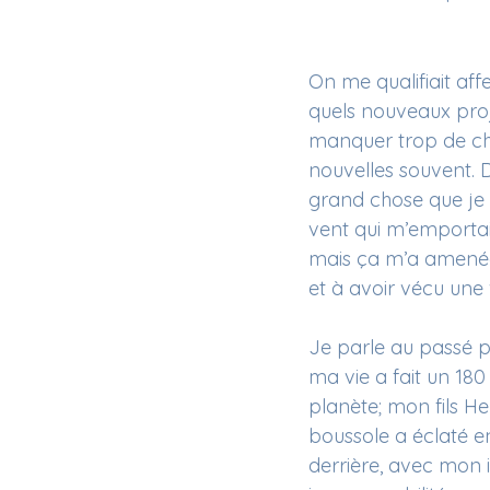
On me qualifiait a
quels nouveaux proj
manquer trop de chap
nouvelles souvent. D
grand chose que je 
vent qui m’emportait
mais ça m’a amenée à
et à avoir vécu une
Je parle au passé p
ma vie a fait un 18
planète; mon fils He
boussole a éclaté en
derrière, avec mon 