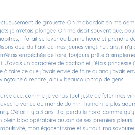
ffectueusement de girouette. On m’abordait en me de
ets je m’étais plongée. On me disait souvent que, pou
itres, il fallait se lever de bonne heure et prendre d
isons que, du haut de mes jeunes vingt-huit ans, il n'y 
m'étais empêchée de faire, toujours prête à simplemen
. J’avais un caractère de cochon et j'étais princesse (s
 faire ce que j’avais envie de faire quand j’avais envi
 vingtaine à rendre jaloux beaucoup trop de gens.
arce que, comme je venais tout juste de fêter mes ving
0 avec la venue au monde du mini humain le plus adora
nry. C'était il y a 3 ans. J’ai perdu le nord, comme qu’y
 plein bloc opératoire au son de ses premiers pleurs. Je
impulsivité, mon égocentrisme et surtout, ma savoure