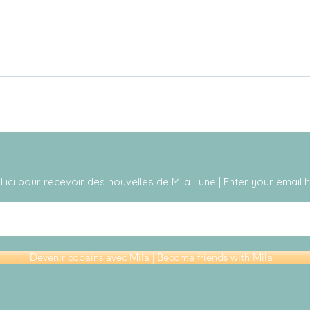
Lett
Mon GPS a fait défaut
(Partie 1)
l ici pour recevoir des nouvelles de Mila Lune | Enter your email
Devenir copains avec Mila | Become friends with Mila