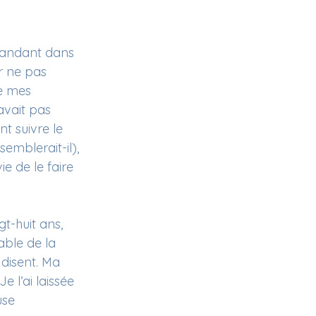
mandant dans 
r ne pas 
e mes 
avait pas 
t suivre le 
emblerait-il), 
e de le faire 
t-huit ans, 
ble de la 
 disent. Ma 
 l’ai laissée 
use 