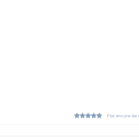
Noté 0 étoile sur 5.
Pas encore de 