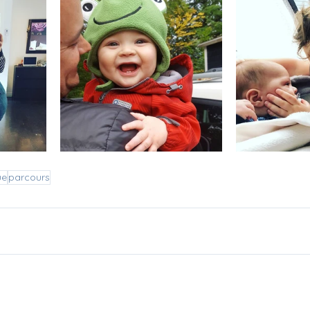
ue
parcours