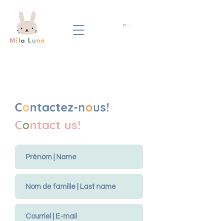
Panier
C
o
ntactez-n
o
us!
C
o
ntact us!