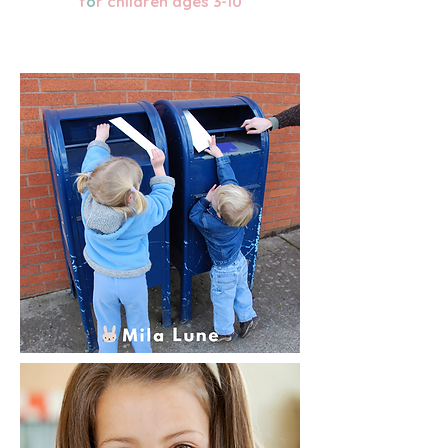
f
o
r children ages 3-10