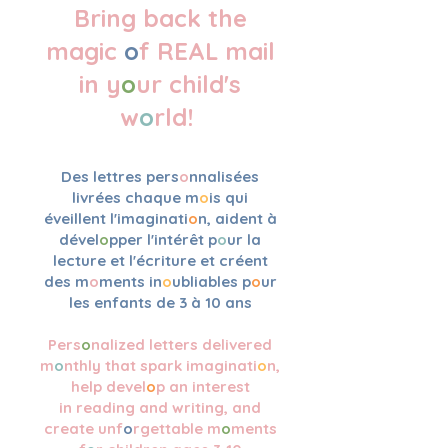
Bring back the
magic
o
f REAL mail
in y
o
ur child's
w
o
rld!
Des lettres pers
o
nnalisées
livrées chaque m
o
is qui
éveillent l'imaginati
o
n, aident à
dével
o
pper l'intérêt p
o
ur la
lecture et l'écriture et créent
des m
o
ments in
o
ubliables p
o
ur
les enfants de 3 à 10 ans
Pers
o
nalized letters delivered
m
o
nthly that spark imaginati
o
n,
help devel
o
p an interest
in
reading and writing
, and
create unf
o
rgettable m
o
ments