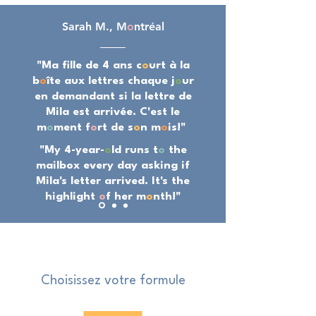
Sarah M., M
o
ntréal
"Ma fille de 4 ans c
o
urt à la
b
o
îte aux lettres chaque j
o
ur
en demandant si la lettre de
Mila est arrivée. C'est le
m
o
ment f
o
rt de s
o
n m
o
is!"
"My 4-year-
o
ld runs t
o
the
mailbox every day asking if
Mila's letter arrived. It's the
highlight
o
f her m
o
nth!"
Choisissez votre formule