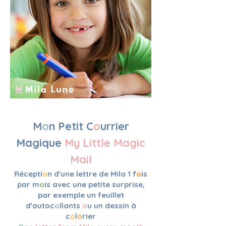
M
o
n Petit C
o
urrier
Magique
My Little Magic
Mail
Récepti
o
n d'une lettre de Mila 1 f
o
is
par m
o
is avec une petite surprise,
par exemple un feuillet
d'autoc
o
llants
o
u un dessin à
c
o
l
o
rier