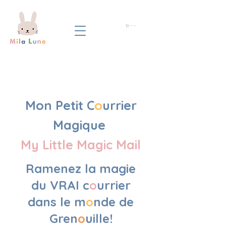
Panier
Mon Petit C
o
urrier
Magique
My Little Magic Mail
Ramenez la magie
du VRAI c
o
urrier
dans le m
o
nde de
Gren
o
uille!