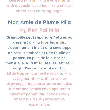
O
ne letter fr
o
m Mila every m
o
nth
with a special surprise,
like
a sticker
sheet
o
r a
c
o
l
o
ring page
M
o
n Amie de Plume Mila
My Pen Pal Mila
Gren
o
uille peut rép
o
ndre (lettres ou
dessins) à Mila t
o
us les m
o
is.
L'ab
o
nnement inclut une envel
o
ppe
de ret
o
ur timbrée et une feuille de
papier, en plus de la surprise
mensuelle. Mila lit t
o
utes les lettres! Il
s'agit d'un service interactif.
Little H
o
pper can write back t
o
Mila
every m
o
nth — with letters or
drawings! The subscripti
o
n includes
a stamped return envel
o
pe and a
sheet
o
f paper. Mila reads every
letter! It’s a fully interactive
experience.