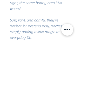
right, the same bunny ears Mila
wears!
Soft, light, and comfy, they’re
perfect for pretend play, parties, or
simply adding a little magic to
everyday life.
The ideal accessory for little
hoppers who want to become
Lumi, Mila Lune’s cuddly bunny.
One size fits all, made for kids (and
for parents who are still kids at
heart!).
Entrez votre courriel ici pour